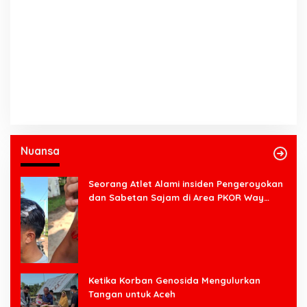
Nuansa
Seorang Atlet Alami insiden Pengeroyokan
dan Sabetan Sajam di Area PKOR Way
Halim
Ketika Korban Genosida Mengulurkan
Tangan untuk Aceh