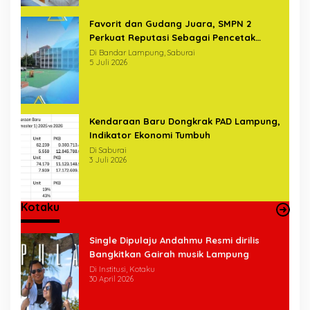
Favorit dan Gudang Juara, SMPN 2
Perkuat Reputasi Sebagai Pencetak
Generasi Unggul
Di Bandar Lampung, Saburai
5 Juli 2026
Kendaraan Baru Dongkrak PAD Lampung,
Indikator Ekonomi Tumbuh
Di Saburai
3 Juli 2026
Kotaku
Single Dipulaju Andahmu Resmi dirilis
Bangkitkan Gairah musik Lampung
Di Institusi, Kotaku
30 April 2026