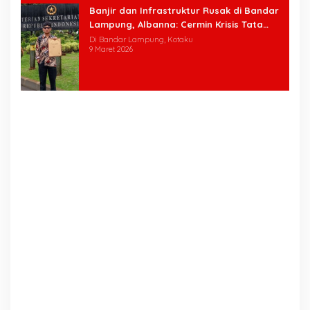
Banjir dan Infrastruktur Rusak di Bandar
Lampung, Albanna: Cermin Krisis Tata
Kelola
Di Bandar Lampung, Kotaku
9 Maret 2026