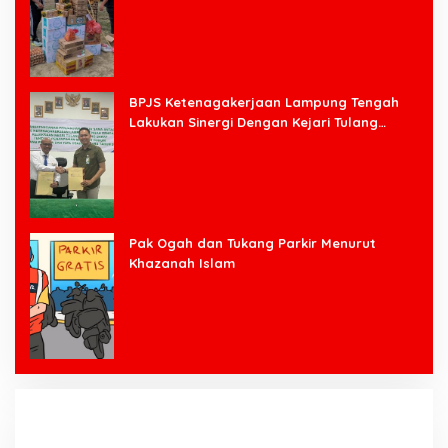
BPJS Ketenagakerjaan Lampung Tengah
Lakukan Sinergi Dengan Kejari Tulang
Bawang Barat
Pak Ogah dan Tukang Parkir Menurut
Khazanah Islam