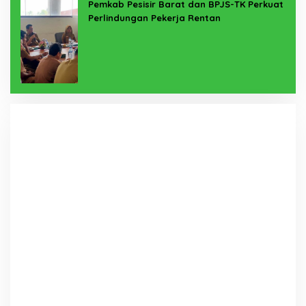
Pemkab Pesisir Barat dan BPJS-TK Perkuat
Perlindungan Pekerja Rentan