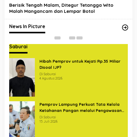
Berisik Tengah Malam, Ditegur Tetangga Wito
Satgas Gabungan Covid-19
Malah Mangancam dan Lempar Botol
Sterilkan Pelintas di Bundaran
U
Hajimena Lampung
Di News In Picture
|
14 Mei 2020
Di
News In Picture
Saburai
Hibah Pemprov untuk Kejati Rp.35 Miliar
Disoal IJP?
Di Saburai
4 Agustus 2026
Pemprov Lampung Perkuat Tata Kelola
Ketahanan Pangan melalui Pengawasan
Terintegrasi Bersama BPKP
Di Saburai
15 Juli 2026