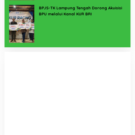
BPJS-TK Lampung Tengah Dorong Akuisisi
BPU melalui Kanal KUR BRI