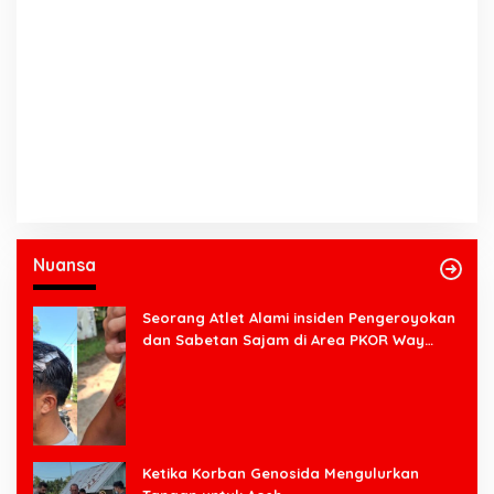
Nuansa
Seorang Atlet Alami insiden Pengeroyokan
dan Sabetan Sajam di Area PKOR Way
Halim
Ketika Korban Genosida Mengulurkan