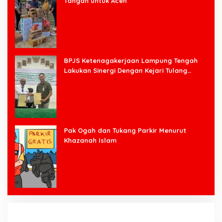
Tangan untuk Aceh
BPJS Ketenagakerjaan Lampung Tengah
Lakukan Sinergi Dengan Kejari Tulang
Bawang Barat
Pak Ogah dan Tukang Parkir Menurut
Khazanah Islam