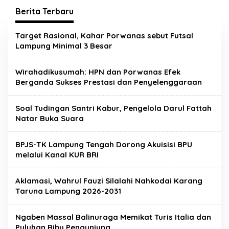
Berita Terbaru
Metropolis.co.id
Target Rasional, Kahar Porwanas sebut Futsal
Lampung Minimal 3 Besar
Wirahadikusumah: HPN dan Porwanas Efek
Berganda Sukses Prestasi dan Penyelenggaraan
Soal Tudingan Santri Kabur, Pengelola Darul Fattah
Natar Buka Suara
BPJS-TK Lampung Tengah Dorong Akuisisi BPU
melalui Kanal KUR BRI
Aklamasi, Wahrul Fauzi Silalahi Nahkodai Karang
Taruna Lampung 2026-2031
Ngaben Massal Balinuraga Memikat Turis Italia dan
Satgas Gabungan Covid-19
Puluhan Ribu Pengunjung