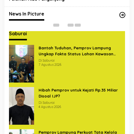
Sterilkan Pelintas di Bundaran
U
Hajimena Lampung
Di News In Picture
|
14 Mei 2020
Di
News In Picture
Saburai
Bantah Tuduhan, Pemprov Lampung
Ungkap Fakta Status Lahan Kawasan
Ryacudu
Di Saburai
7 Agustus 2026
Hibah Pemprov untuk Kejati Rp.35 Miliar
Disoal IJP?
Di Saburai
4 Agustus 2026
Pemprov Lampung Perkuat Tata Kelola