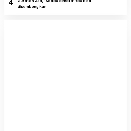
4
Guratan Asa, ‘Sabak dimata’ tak bisa
disembunyikan..