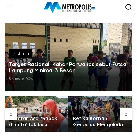
Lewati
ke
konten
Institusi
Target Rasional, Kahar Porwanas sebut Futsal
Lampung Minimal 3 Besar
8 Agustus 2026
«
»
Guratan Asa, ‘Sabak
Ketika Korban
dimata’ tak bisa
Genosida Mengulurkan
disembunyikan..
Tangan untuk Aceh