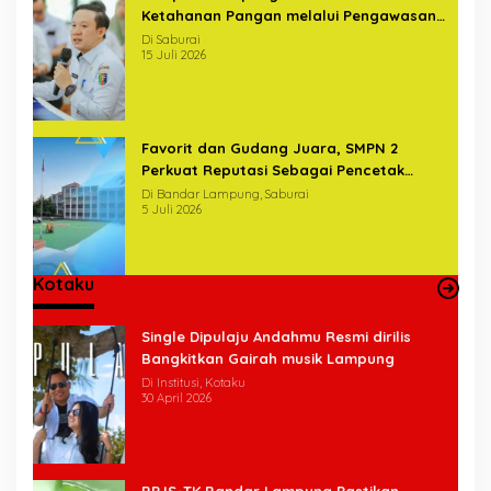
Ketahanan Pangan melalui Pengawasan
Terintegrasi Bersama BPKP
Di Saburai
15 Juli 2026
Favorit dan Gudang Juara, SMPN 2
Perkuat Reputasi Sebagai Pencetak
Generasi Unggul
Di Bandar Lampung, Saburai
5 Juli 2026
Kotaku
Single Dipulaju Andahmu Resmi dirilis
Bangkitkan Gairah musik Lampung
Di Institusi, Kotaku
30 April 2026
BPJS-TK Bandar Lampung Pastikan