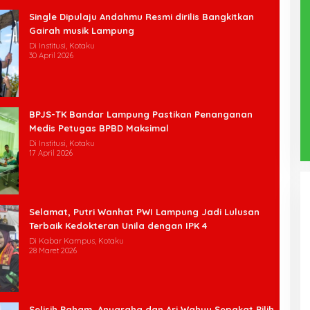
Single Dipulaju Andahmu Resmi dirilis Bangkitkan
Gairah musik Lampung
Di Institusi, Kotaku
30 April 2026
BPJS-TK Bandar Lampung Pastikan Penanganan
Medis Petugas BPBD Maksimal
Di Institusi, Kotaku
17 April 2026
Selamat, Putri Wanhat PWI Lampung Jadi Lulusan
Terbaik Kedokteran Unila dengan IPK 4
Di Kabar Kampus, Kotaku
28 Maret 2026
Selisih Paham, Anugraha dan Ari Wahyu Sepakat Pilih