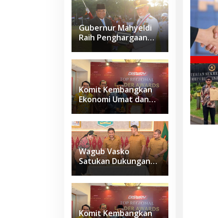
Gubernur Mahyeldi
Raih Penghargaan
Kartika Pamong Praja
Madya dari IPDN
Komit Kembangkan
Ekonomi Umat dan
Budaya Halal di
Sumbar, Gubernur
Mahyeldi Raih
Penghargaan
Nasional
Wagub Vasko
Satukan Dukungan
Daerah, Sumbar
Siapkan Usulan
Kawasan
Sawahlunto–
Sijunjung–
Komit Kembangkan