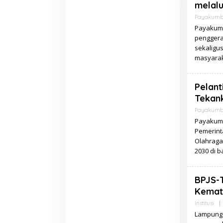
melal
Payakum
Payakumb
penggera
sekaligu
masyaraka
Pelan
Tekank
Payakum
Payakumb
Pemerint
Olahraga
2030 di 
BPJS-
Kemati
Institusi
|
Lampung 