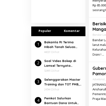
menyerah
Rp 85.000
seorang 
Berisi
Manga
Populer
Komentar
Bandar L
Bandar L
Bakamla RI Terima
1
larut mal
Hibah Tanah Seluas
Keluraha
7.000 Meter² Dari
44001 Dilihat
Disini !
Pemkab Lampung
Soal Video Bokep di
Selatan
2
Lamsel Ternyata
Gubern
Dalangnya Seorang
32893 Dilihat
Pamon
Narapidana
⁠Selenggarakan Master
Advetorial
,
3
Training dan TOT PMB,
JATINANG
Rektor Ucapkan
Ansharull
24344 Dilihat
Terimakasih kepada
Pemerint
Pemkot Salurkan
Balitbang dan Diklat
Praja Ma
4
Bantuan Dana Untuk
Kemenag RI