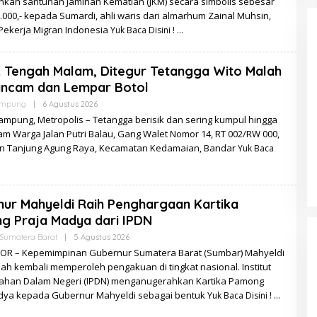
kan santunan Jaminan Kematian (JKM) secara simbolis sebesar
.000,- kepada Sumardi, ahli waris dari almarhum Zainal Muhsin,
Pekerja Migran Indonesia
Yuk Baca Disini !
k Tengah Malam, Ditegur Tetangga Wito Malah
ncam dan Lempar Botol
Oleh
ampung
|
6 Agustus 2026
Redaksi
ampung, Metropolis – Tetangga berisik dan sering kumpul hingga
am Warga Jalan Putri Balau, Gang Walet Nomor 14, RT 002/RW 000,
n Tanjung Agung Raya, Kecamatan Kedamaian, Bandar
Yuk Baca
ur Mahyeldi Raih Penghargaan Kartika
g Praja Madya dari IPDN
Oleh
Sumatera Barat
|
5 Agustus 2026
Zulzila
OR – Kepemimpinan Gubernur Sumatera Barat (Sumbar) Mahyeldi
ah kembali memperoleh pengakuan di tingkat nasional. Institut
ahan Dalam Negeri (IPDN) menganugerahkan Kartika Pamong
dya kepada Gubernur Mahyeldi sebagai bentuk
Yuk Baca Disini !