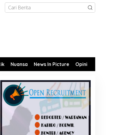
tik
Nuansa
News In Picture
Opini