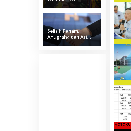
Lampung Jadi Lulusan
Terbaik Kedokteran
Unila dengan IPK 4
Selisih Paham,
Anugraha dan Ari
Wahyu Sepakat Pilih
Jalur Damai
Kotaku