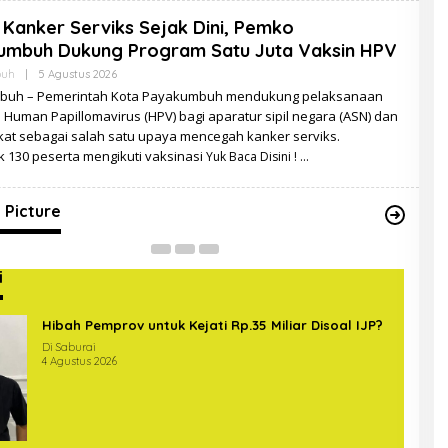
Kanker Serviks Sejak Dini, Pemko
umbuh Dukung Program Satu Juta Vaksin HPV
Oleh
buh
|
5 Agustus 2026
Zulzila
buh – Pemerintah Kota Payakumbuh mendukung pelaksanaan
 Human Papillomavirus (HPV) bagi aparatur sipil negara (ASN) dan
at sebagai salah satu upaya mencegah kanker serviks.
gas Gabungan Covid-19 Sterilkan
 130 peserta mengikuti vaksinasi
Yuk Baca Disini !
intas di Bundaran Hajimena Lampung
Up
In Picture
|
14 Mei 2020
Di Ne
 Picture
i
Hibah Pemprov untuk Kejati Rp.35 Miliar Disoal IJP?
Di Saburai
4 Agustus 2026