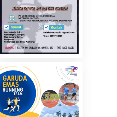
entingnya Pembentukan
Transaksi Crypto Currency:
arakter Generasi di Era
Siapkah Negara ini ?
UCA