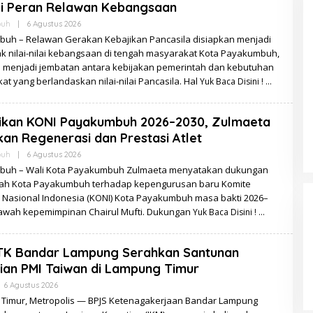
ui Peran Relawan Kebangsaan
Oleh
buh
|
6 Agustus 2026
Zulzila
uh – Relawan Gerakan Kebajikan Pancasila disiapkan menjadi
k nilai-nilai kebangsaan di tengah masyarakat Kota Payakumbuh,
s menjadi jembatan antara kebijakan pemerintah dan kebutuhan
t yang berlandaskan nilai-nilai Pancasila. Hal
Yuk Baca Disini !
tikan KONI Payakumbuh 2026–2030, Zulmaeta
an Regenerasi dan Prestasi Atlet
Oleh
buh
|
6 Agustus 2026
Zulzila
uh – Wali Kota Payakumbuh Zulmaeta menyatakan dukungan
ah Kota Payakumbuh terhadap kepengurusan baru Komite
 Nasional Indonesia (KONI) Kota Payakumbuh masa bakti 2026–
bawah kepemimpinan Chairul Mufti. Dukungan
Yuk Baca Disini !
TK Bandar Lampung Serahkan Santunan
an PMI Taiwan di Lampung Timur
Oleh
6 Agustus 2026
Redaksi
Timur, Metropolis — BPJS Ketenagakerjaan Bandar Lampung