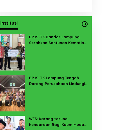
Institusi
BPJS-TK Bandar Lampung
Serahkan Santunan Kematian
PMI Taiwan di Lampung Timur
BPJS-TK Lampung Tengah
Dorong Perusahaan Lindungi
Pekerja Sekitar Melalui
Program SERTAKAN
WFS: Karang taruna
Kendaraan Bagi Kaum Muda