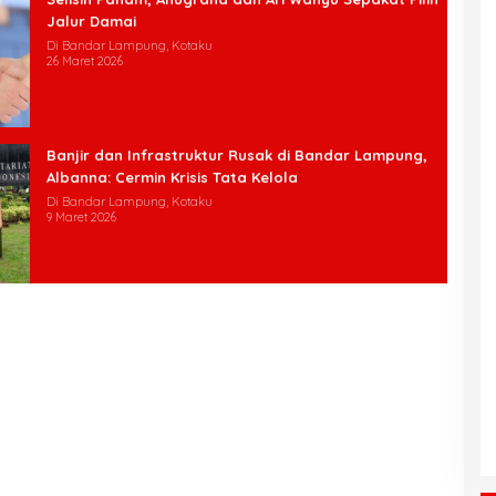
Jalur Damai
Di Bandar Lampung, Kotaku
26 Maret 2026
Banjir dan Infrastruktur Rusak di Bandar Lampung,
Albanna: Cermin Krisis Tata Kelola
Di Bandar Lampung, Kotaku
9 Maret 2026