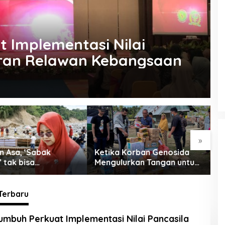
 Implementasi Nilai
eran Relawan Kebangsaan
»
 Korban Genosida
BPJS, Rohan, dan Rojali:
P
urkan Tangan untuk
Opera Sunyi di Negeri yang
K
Ramai Tapi Sepi
V
Terbaru
lis.co.id
mbuh Perkuat Implementasi Nilai Pancasila