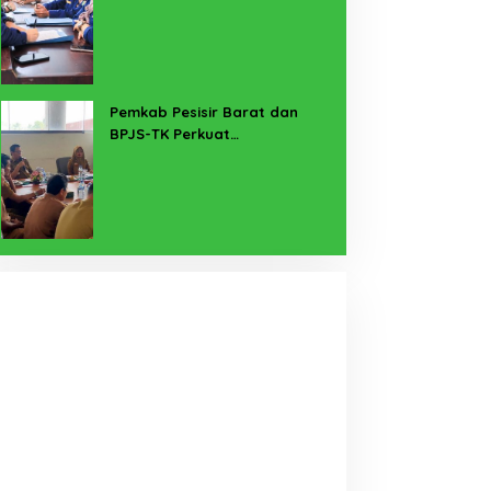
untuk Lampung Yang Maju
Pemkab Pesisir Barat dan
BPJS-TK Perkuat
Perlindungan Pekerja Rentan