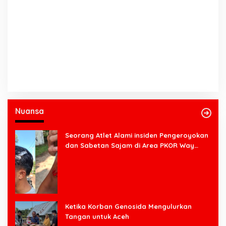
Nuansa
Seorang Atlet Alami insiden Pengeroyokan
dan Sabetan Sajam di Area PKOR Way
Halim
Ketika Korban Genosida Mengulurkan
Tangan untuk Aceh