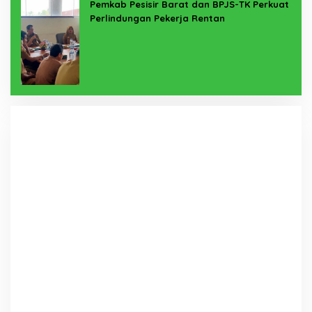
Pemkab Pesisir Barat dan BPJS-TK Perkuat
Perlindungan Pekerja Rentan