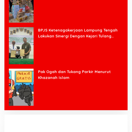
BPJS Ketenagakerjaan Lampung Tengah
Lakukan Sinergi Dengan Kejari Tulang
Bawang Barat
Pak Ogah dan Tukang Parkir Menurut
Khazanah Islam