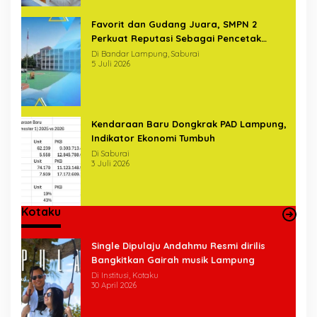
Favorit dan Gudang Juara, SMPN 2
Perkuat Reputasi Sebagai Pencetak
Generasi Unggul
Di Bandar Lampung, Saburai
5 Juli 2026
Kendaraan Baru Dongkrak PAD Lampung,
Indikator Ekonomi Tumbuh
Di Saburai
3 Juli 2026
Kotaku
Single Dipulaju Andahmu Resmi dirilis
Bangkitkan Gairah musik Lampung
Di Institusi, Kotaku
30 April 2026