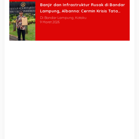
Banjir dan Infrastruktur Rusak di Bandar
Lampung, Albanna: Cermin Krisis Tata
Kelola
Di Bandar Lampung, Kotaku
9 Maret 2026