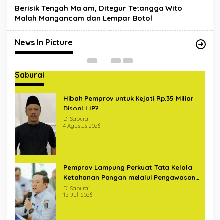
Berisik Tengah Malam, Ditegur Tetangga Wito
Satgas Gabungan Covid-19
Malah Mangancam dan Lempar Botol
Sterilkan Pelintas di Bundaran
U
Hajimena Lampung
Di News In Picture
|
14 Mei 2020
Di
News In Picture
Saburai
Hibah Pemprov untuk Kejati Rp.35 Miliar
Disoal IJP?
Di Saburai
4 Agustus 2026
Pemprov Lampung Perkuat Tata Kelola
Ketahanan Pangan melalui Pengawasan
Terintegrasi Bersama BPKP
Di Saburai
15 Juli 2026