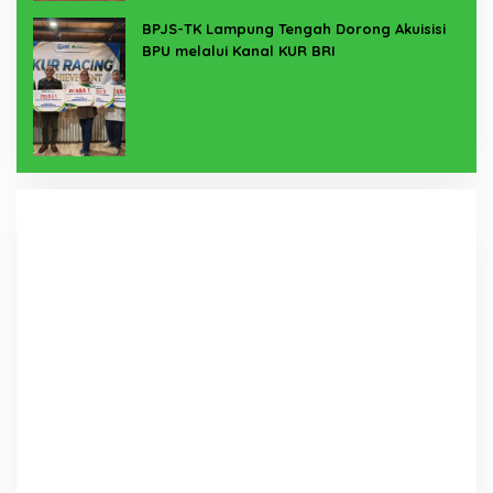
BPJS-TK Lampung Tengah Dorong Akuisisi
BPU melalui Kanal KUR BRI