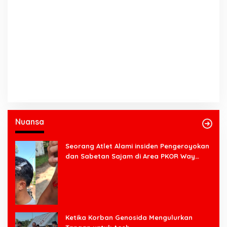
Nuansa
Seorang Atlet Alami insiden Pengeroyokan
dan Sabetan Sajam di Area PKOR Way
Halim
Ketika Korban Genosida Mengulurkan