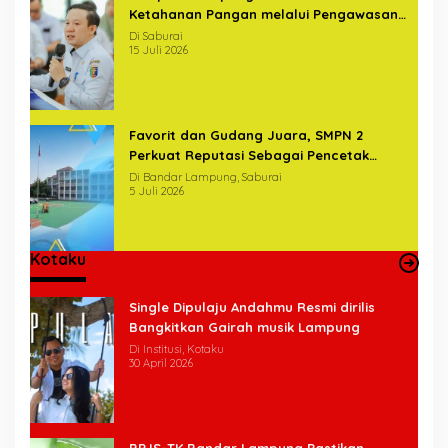
Ketahanan Pangan melalui Pengawasan
Terintegrasi Bersama BPKP
Di Saburai
15 Juli 2026
Favorit dan Gudang Juara, SMPN 2
Perkuat Reputasi Sebagai Pencetak
Generasi Unggul
Di Bandar Lampung, Saburai
5 Juli 2026
Kotaku
Single Dipulaju Andahmu Resmi dirilis
Bangkitkan Gairah musik Lampung
Di Institusi, Kotaku
30 April 2026
BPJS-TK Bandar Lampung Pastikan