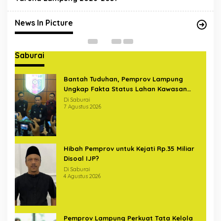
Sterilkan Pelintas di Bundaran
U
Hajimena Lampung
Di News In Picture
|
14 Mei 2020
Di
News In Picture
Saburai
Bantah Tuduhan, Pemprov Lampung
Ungkap Fakta Status Lahan Kawasan
Ryacudu
Di Saburai
7 Agustus 2026
Hibah Pemprov untuk Kejati Rp.35 Miliar
Disoal IJP?
Di Saburai
4 Agustus 2026
Pemprov Lampung Perkuat Tata Kelola