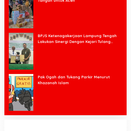
Tangan untuk Aceh
BPJS Ketenagakerjaan Lampung Tengah
Lakukan Sinergi Dengan Kejari Tulang
Bawang Barat
Pak Ogah dan Tukang Parkir Menurut
Khazanah Islam