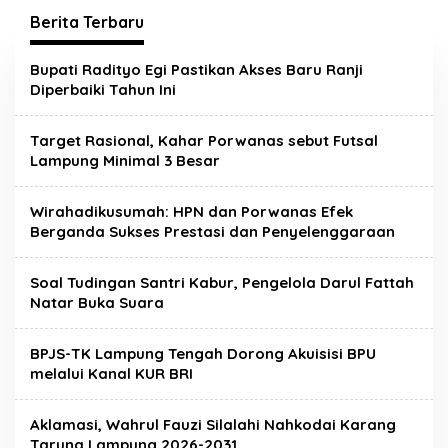
Berita Terbaru
Metropolis.co.id
Bupati Radityo Egi Pastikan Akses Baru Ranji
Diperbaiki Tahun Ini
Target Rasional, Kahar Porwanas sebut Futsal
Lampung Minimal 3 Besar
Wirahadikusumah: HPN dan Porwanas Efek
Berganda Sukses Prestasi dan Penyelenggaraan
Soal Tudingan Santri Kabur, Pengelola Darul Fattah
Natar Buka Suara
BPJS-TK Lampung Tengah Dorong Akuisisi BPU
melalui Kanal KUR BRI
Aklamasi, Wahrul Fauzi Silalahi Nahkodai Karang
Satgas Gabungan Covid-19
Taruna Lampung 2026-2031