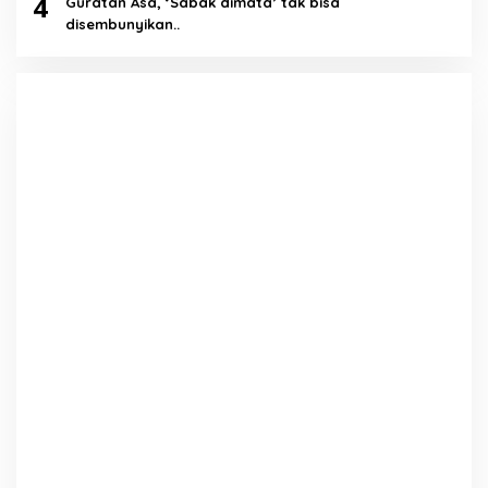
4
Guratan Asa, ‘Sabak dimata’ tak bisa
disembunyikan..