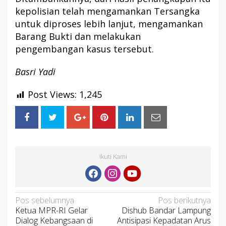
kepolisian telah mengamankan Tersangka
untuk diproses lebih lanjut, mengamankan
Barang Bukti dan melakukan
pengembangan kasus tersebut.
Basri Yadi
Post Views:
1,245
Ikuti Kami
Navigasi
Pos sebelumnya
Pos berikutnya
Ketua MPR-RI Gelar
Dishub Bandar Lampung
pos
Dialog Kebangsaan di
Antisipasi Kepadatan Arus