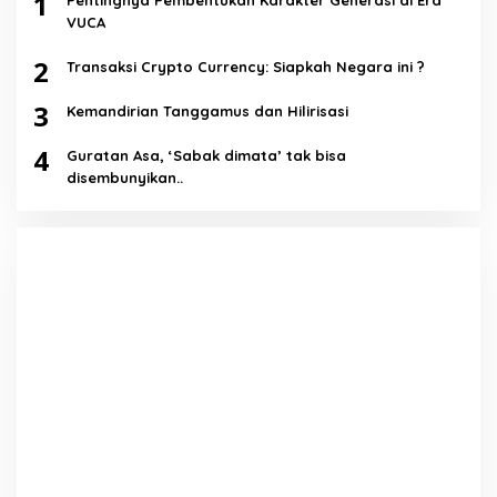
1
Pentingnya Pembentukan Karakter Generasi di Era
VUCA
2
Transaksi Crypto Currency: Siapkah Negara ini ?
3
Kemandirian Tanggamus dan Hilirisasi
4
Guratan Asa, ‘Sabak dimata’ tak bisa
disembunyikan..