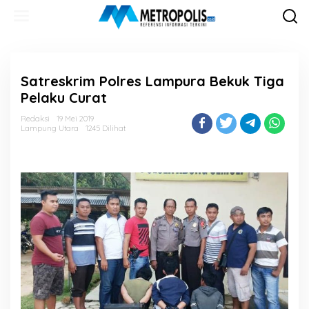
Lewati
ke
konten
Satreskrim Polres Lampura Bekuk Tiga
Pelaku Curat
Redaksi
19 Mei 2019
Lampung Utara
1245 Dilihat