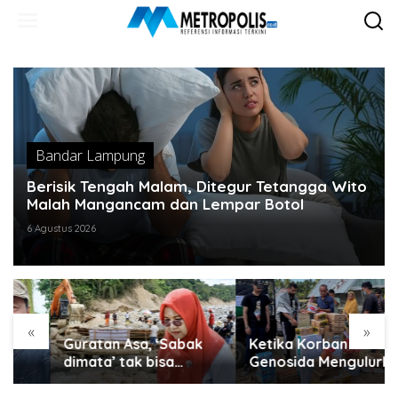
Lewati
ke
konten
Bandar Lampung
Berisik Tengah Malam, Ditegur Tetangga Wito
Malah Mangancam dan Lempar Botol
6 Agustus 2026
«
»
Guratan Asa, ‘Sabak
Ketika Korban
dimata’ tak bisa
Genosida Mengulurkan
disembunyikan..
Tangan untuk Aceh