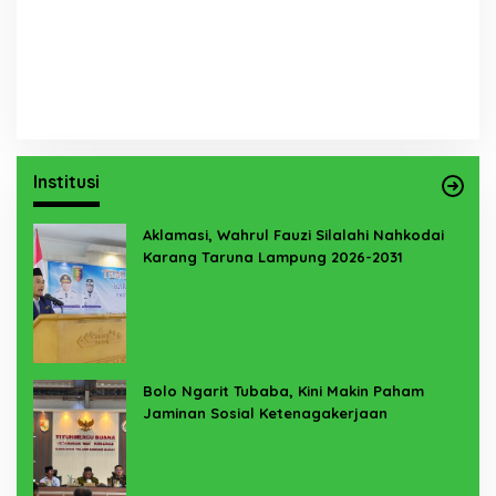
Institusi
Aklamasi, Wahrul Fauzi Silalahi Nahkodai
Karang Taruna Lampung 2026-2031
Bolo Ngarit Tubaba, Kini Makin Paham
Jaminan Sosial Ketenagakerjaan