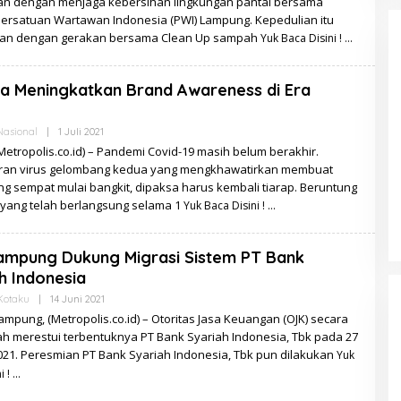
an dengan menjaga kebersihan lingkungan pantai bersama
ersatuan Wartawan Indonesia (PWI) Lampung. Kepedulian itu
kan dengan gerakan bersama Clean Up sampah
Yuk Baca Disini !
a Meningkatkan Brand Awareness di Era
Oleh
Nasional
|
1 Juli 2021
Redaksi
(Metropolis.co.id) – Pandemi Covid-19 masih belum berakhir.
an virus gelombang kedua yang mengkhawatirkan membuat
ng sempat mulai bangkit, dipaksa harus kembali tiarap. Beruntung
yang telah berlangsung selama 1
Yuk Baca Disini !
ampung Dukung Migrasi Sistem PT Bank
h Indonesia
Oleh
Kotaku
|
14 Juni 2021
Redaksi
mpung, (Metropolis.co.id) – Otoritas Jasa Keuangan (OJK) secara
ah merestui terbentuknya PT Bank Syariah Indonesia, Tbk pada 27
021. Peresmian PT Bank Syariah Indonesia, Tbk pun dilakukan
Yuk
i !