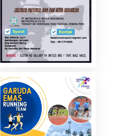
uratan Asa, ‘Sabak
Ketika Korban Genosida
imata’ tak bisa
Mengulurkan Tangan untuk
isembunyikan..
Aceh