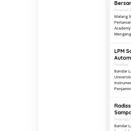
Bersa
Financial
,
Malang, 
Pertania
Academy E
Mengangk
LPM So
Automa
Financial
Bandar L
Universit
Instrume
Penjamin
Radis
Sampah
Financial
,
I
Bandar L