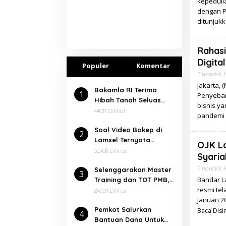
kepeduli
dengan P
ditunjuk
Rahasi
Digital
Populer
Komentar
Financial
,
Jakarta, 
Bakamla RI Terima
1
Penyebar
Hibah Tanah Seluas
bisnis ya
7.000 Meter² Dari
44011 Dilihat
pandemi 
Pemkab Lampung
Soal Video Bokep di
Selatan
2
Lamsel Ternyata
OJK L
Dalangnya Seorang
32906 Dilihat
Syaria
Narapidana
Financial
,
⁠Selenggarakan Master
3
Bandar La
Training dan TOT PMB,
resmi tel
Rektor Ucapkan
24359 Dilihat
Januari 2
Terimakasih kepada
Pemkot Salurkan
Balitbang dan Diklat
Baca Disin
4
Bantuan Dana Untuk
Kemenag RI