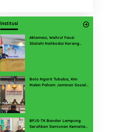
Institusi
Aklamasi, Wahrul Fauzi
Silalahi Nahkodai Karang
Taruna Lampung 2026-2031
Bolo Ngarit Tubaba, Kini
Makin Paham Jaminan Sosial
Ketenagakerjaan
BPJS-TK Bandar Lampung
Serahkan Santunan Kematian