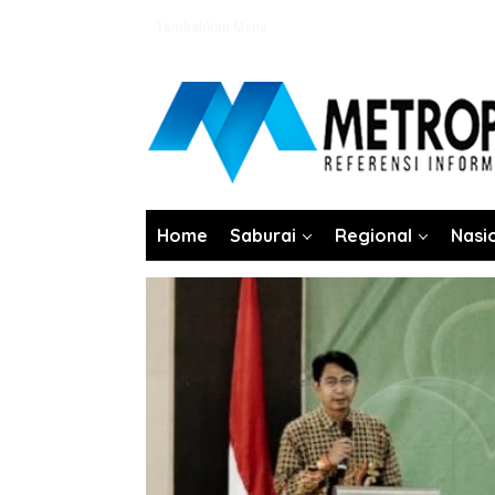
Lewati
Tambahkan Menu
ke
konten
Home
Saburai
Regional
Nasi