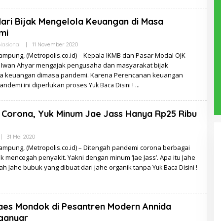
ari Bijak Mengelola Keuangan di Masa
mi
Oleh
Nasional
|
11 November 2020
Redaksi
mpung, (Metropolis.co.id) – Kepala IKMB dan Pasar Modal OJK
Iwan Ahyar mengajak pengusaha dan masyarakat bijak
a keuangan dimasa pandemi. Karena Perencanan keuangan
andemi ini diperlukan proses
Yuk Baca Disini !
Corona, Yuk Minum Jae Jass Hanya Rp25 Ribu
Oleh
|
31 Mei 2020
Redaksi
ampung, (Metropolis.co.id) – Ditengah pandemi corona berbagai
k mencegah penyakit. Yakni dengan minum ‘Jae Jass’. Apa itu Jahe
ah Jahe bubuk yang dibuat dari jahe organik tanpa
Yuk Baca Disini !
aes Mondok di Pesantren Modern Annida
ganyar