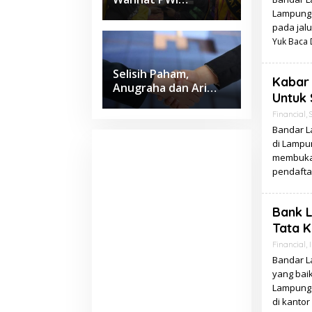
Lampung Jadi Lulusan
Lampung 
Terbaik Kedokteran
pada jalu
Unila dengan IPK 4
Yuk Baca D
Selisih Paham,
Kabar
Anugraha dan Ari
Untuk 
Wahyu Sepakat Pilih
Jalur Damai
Financial
,
Bandar La
di Lampu
membuka 
pendaft
Bank 
Tata 
Financial
,
I
Bandar L
yang bai
Lampung 
di kanto