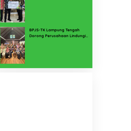
PMI Taiwan di Lampung Timur
BPJS-TK Lampung Tengah
Dorong Perusahaan Lindungi
Pekerja Sekitar Melalui
Program SERTAKAN