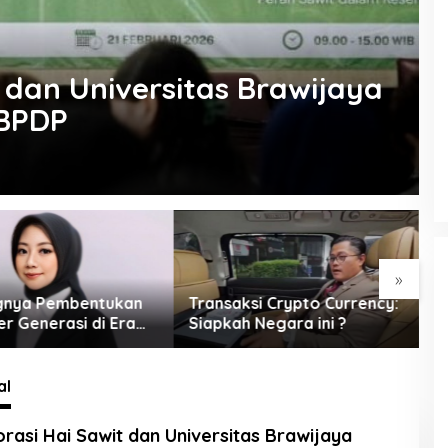
 dan Universitas Brawijaya
BPDP
»
ksi Crypto Currency:
Kemandirian Tanggamus
G
 Negara ini ?
dan Hilirisasi
d
d
al
rasi Hai Sawit dan Universitas Brawijaya