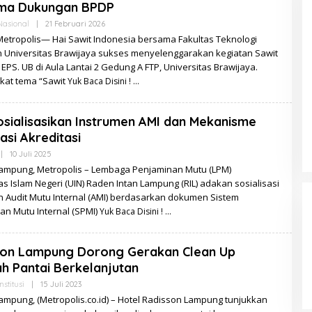
ma Dukungan BPDP
Oleh
Nasional
|
21 Februari 2026
Redaksi
Metropolis— Hai Sawit Indonesia bersama Fakultas Teknologi
n Universitas Brawijaya sukses menyelenggarakan kegiatan Sawit
PS. UB di Aula Lantai 2 Gedung A FTP, Universitas Brawijaya.
at tema “Sawit
Yuk Baca Disini !
sialisasikan Instrumen AMI dan Mekanisme
si Akreditasi
Oleh
|
10 Juli 2025
Redaksi
ampung, Metropolis – Lembaga Penjaminan Mutu (LPM)
as Islam Negeri (UIN) Raden Intan Lampung (RIL) adakan sosialisasi
n Audit Mutu Internal (AMI) berdasarkan dokumen Sistem
an Mutu Internal (SPMI)
Yuk Baca Disini !
son Lampung Dorong Gerakan Clean Up
 Pantai Berkelanjutan
Oleh
nstitusi
|
15 Juli 2023
Redaksi
ampung, (Metropolis.co.id) – Hotel Radisson Lampung tunjukkan