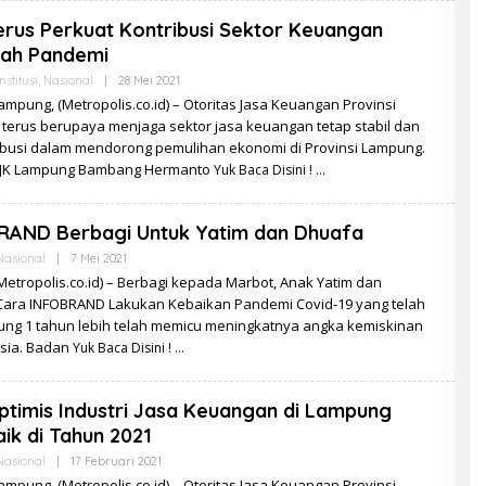
rus Perkuat Kontribusi Sektor Keuangan
gah Pandemi
Oleh
nstitusi
,
Nasional
|
28 Mei 2021
Redaksi
mpung, (Metropolis.co.id) – Otoritas Jasa Keuangan Provinsi
terus berupaya menjaga sektor jasa keuangan tetap stabil dan
ibusi dalam mendorong pemulihan ekonomi di Provinsi Lampung.
OJK Lampung Bambang Hermanto
Yuk Baca Disini !
RAND Berbagi Untuk Yatim dan Dhuafa
Oleh
Nasional
|
7 Mei 2021
Redaksi
(Metropolis.co.id) – Berbagi kepada Marbot, Anak Yatim dan
Cara INFOBRAND Lakukan Kebaikan Pandemi Covid-19 yang telah
ung 1 tahun lebih telah memicu meningkatnya angka kemiskinan
esia. Badan
Yuk Baca Disini !
timis Industri Jasa Keuangan di Lampung
k di Tahun 2021
Oleh
Nasional
|
17 Februari 2021
Redaksi
mpung, (Metropolis.co.id) – Otoritas Jasa Keuangan Provinsi