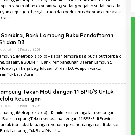
optimis, pemulihan ekonomi yang sedang berjalan sudah berada
r yang tepat (on the right track) dan perlu terus didorong termasuk
isini !
 Gembira, Bank Lampung Buka Pendaftaran
S1 dan D3
Oleh
Saburai
|
8 Februari 2021
Redaksi
mpung, (Metropolis.co.id) – Kabar gembira bagi putra putri terbaik
ng, pasalnya BUMN PT Bank Pembangunan Daerah Lampung,
lowongan kerja bagi lulusan S1 dan D3. Adapun waktu
aran
Yuk Baca Disini !
Lampung Teken MoU dengan 11 BPR/S Untuk
Kelola Keuangan
Oleh
nstitusi
|
2 Februari 2021
Redaksi
ampung, (Metropolis.co.id) – Komitment menjaga laju keuangan
k, Bank Lampung Teken kerjasama dengan 11 BPR/S di Provinsi
untuk transaksi keuangan. Adapun penandatanganan dilakukan
r Bank Lampung,
Yuk Baca Disini !