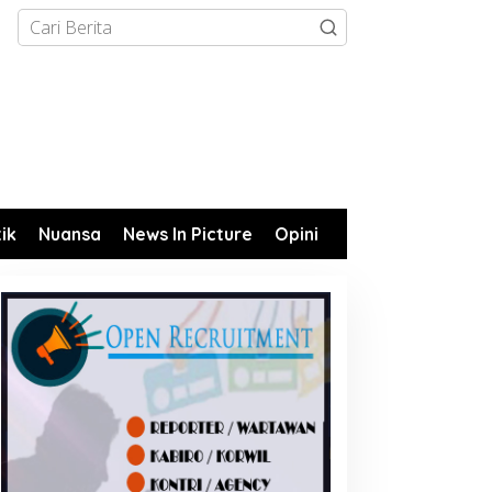
tik
Nuansa
News In Picture
Opini