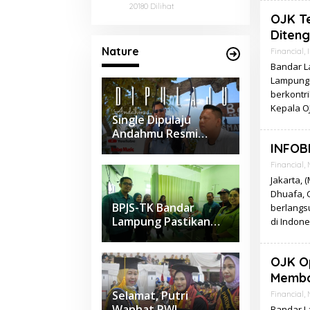
Ponpes di Bandar
20180 Dilihat
OJK Te
Lampung
Diten
Nature
Financial
,
I
Bandar La
Lampung 
berkontr
Kepala 
Single Dipulaju
Andahmu Resmi
dirilis Bangkitkan
INFOB
Gairah musik
Financial
,
Lampung
Jakarta, 
Dhuafa, 
BPJS-TK Bandar
berlangs
Lampung Pastikan
di Indon
Penanganan Medis
Petugas BPBD
OJK Op
Maksimal
Membai
Selamat, Putri
Financial
,
Wanhat PWI
Bandar La