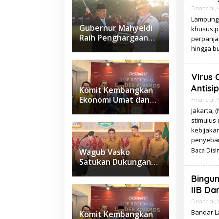
Financial
,
Lampung 
Gubernur Mahyeldi
khusus p
Raih Penghargaan
perpanja
Kartika Pamong Praja
hingga b
Madya dari IPDN
Virus 
Antisi
Komit Kembangkan
Ekonomi Umat dan
Financial
,
Budaya Halal di
Jakarta, 
Sumbar, Gubernur
stimulus
Mahyeldi Raih
kebijakan
Penghargaan
penyebar
Nasional
Baca Disin
Wagub Vasko
Satukan Dukungan
Daerah, Sumbar
Bingun
Siapkan Usulan
IIB Da
Kawasan
Sawahlunto–
Financial
,
Sijunjung–
Bandar La
Komit Kembangkan