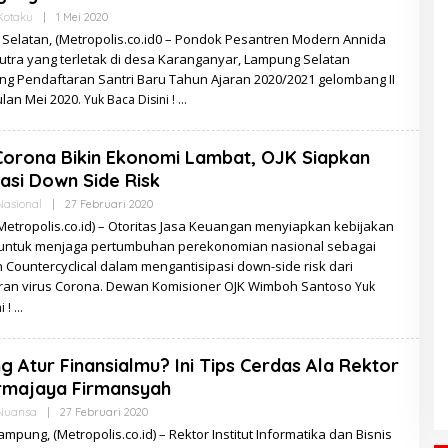
Oleh
Kotaku
|
1 Mei 2020
Redaksi
Selatan, (Metropolis.co.id0 – Pondok Pesantren Modern Annida
utra yang terletak di desa Karanganyar, Lampung Selatan
ng Pendaftaran Santri Baru Tahun Ajaran 2020/2021 gelombang II
ulan Mei 2020.
Yuk Baca Disini !
Corona Bikin Ekonomi Lambat, OJK Siapkan
pasi Down Side Risk
Oleh
Nasional
|
27 Februari 2020
Redaksi
(Metropolis.co.id) – Otoritas Jasa Keuangan menyiapkan kebijakan
 untuk menjaga pertumbuhan perekonomian nasional sebagai
 Countercyclical dalam mengantisipasi down-side risk dari
an virus Corona. Dewan Komisioner OJK Wimboh Santoso
Yuk
i !
g Atur Finansialmu? Ini Tips Cerdas Ala Rektor
rmajaya Firmansyah
Oleh
Nuansa
|
27 Februari 2020
Redaksi
mpung, (Metropolis.co.id) – Rektor Institut Informatika dan Bisnis