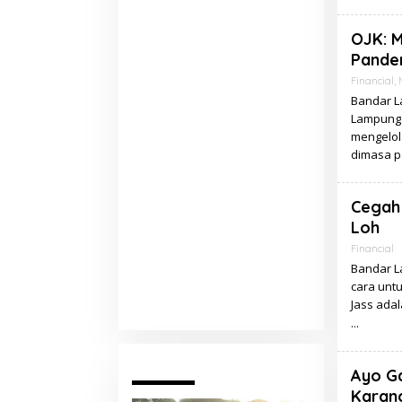
OJK: M
Pande
Financial
,
Bandar La
Lampung 
mengelol
dimasa p
Cegah 
Loh
Financial
Bandar L
cara untu
Jass adal
Pariwara
Ayo G
Karan