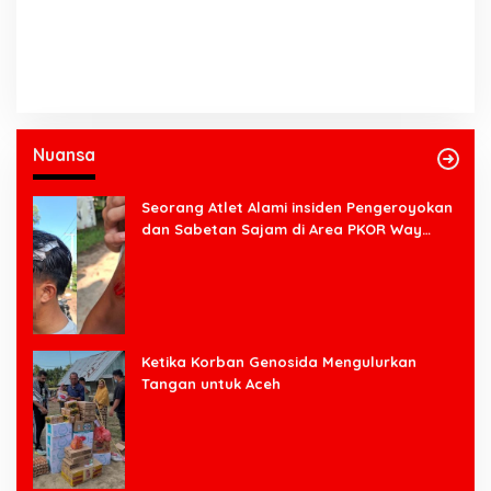
Nuansa
Seorang Atlet Alami insiden Pengeroyokan
dan Sabetan Sajam di Area PKOR Way
Halim
Ketika Korban Genosida Mengulurkan
Tangan untuk Aceh