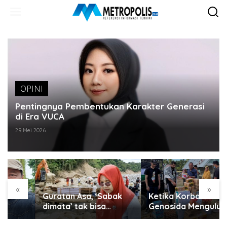
Lewati
ke
konten
OPINI
Pentingnya Pembentukan Karakter Generasi
di Era VUCA
29 Mei 2026
«
»
Guratan Asa, ‘Sabak
Ketika Korban
dimata’ tak bisa
Genosida Mengulurkan
disembunyikan..
Tangan untuk Aceh