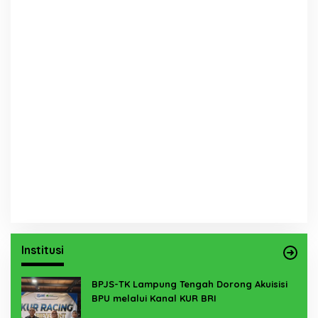
Institusi
BPJS-TK Lampung Tengah Dorong Akuisisi
BPU melalui Kanal KUR BRI