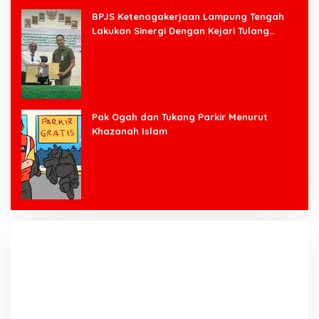
BPJS Ketenagakerjaan Lampung Tengah
Lakukan Sinergi Dengan Kejari Tulang
Bawang Barat
Pak Ogah dan Tukang Parkir Menurut
Khazanah Islam