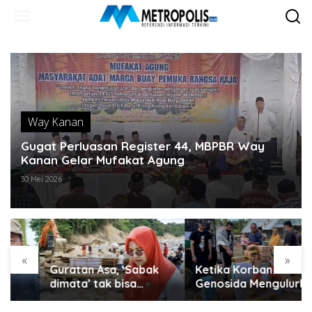
Lewati
ke
konten
Way Kanan
Gugat Perluasan Register 44, MBPBR Way
Kanan Gelar Mufakat Agung
30 Mei 2026
«
»
Guratan Asa, ‘Sabak
Ketika Korban
dimata’ tak bisa
Genosida Mengulurkan
disembunyikan..
Tangan untuk Aceh