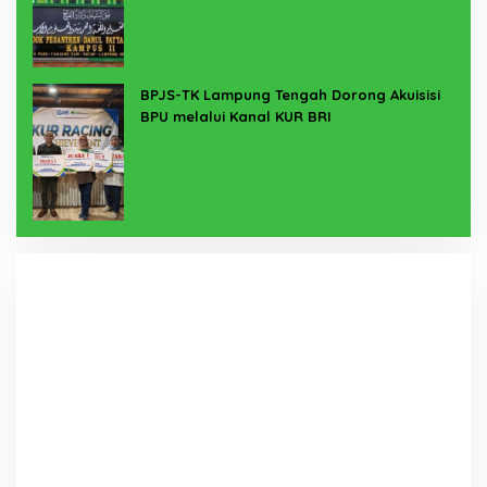
BPJS-TK Lampung Tengah Dorong Akuisisi
BPU melalui Kanal KUR BRI