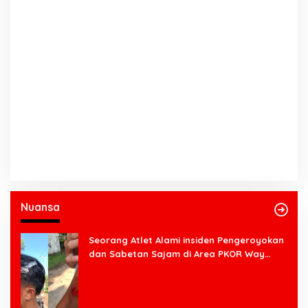
Nuansa
Seorang Atlet Alami insiden Pengeroyokan
dan Sabetan Sajam di Area PKOR Way
Halim