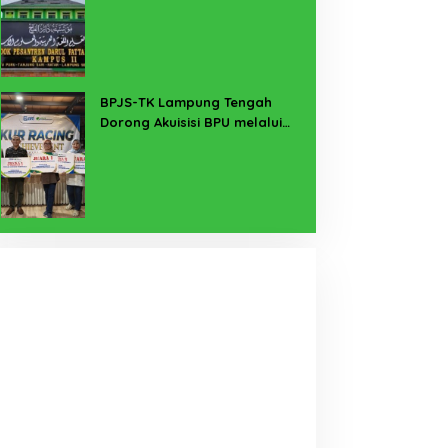
Buka Suara
BPJS-TK Lampung Tengah
Dorong Akuisisi BPU melalui
Kanal KUR BRI