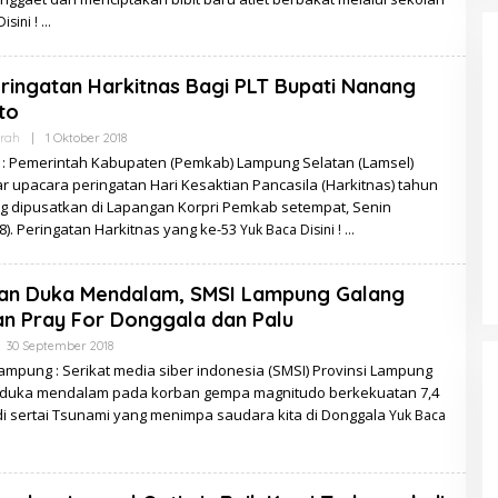
isini !
eringatan Harkitnas Bagi PLT Bupati Nanang
to
Oleh
rah
|
1 Oktober 2018
Redaksi
: Pemerintah Kabupaten (Pemkab) Lampung Selatan (Lamsel)
 upacara peringatan Hari Kesaktian Pancasila (Harkitnas) tahun
ng dipusatkan di Lapangan Korpri Pemkab setempat, Senin
8). Peringatan Harkitnas yang ke-53
Yuk Baca Disini !
an Duka Mendalam, SMSI Lampung Galang
n Pray For Donggala dan Palu
Oleh
30 September 2018
Yus
mpung : Serikat media siber indonesia (SMSI) Provinsi Lampung
Sutan
duka mendalam pada korban gempa magnitudo berkekuatan 7,4
Rais
di sertai Tsunami yang menimpa saudara kita di Donggala
Yuk Baca