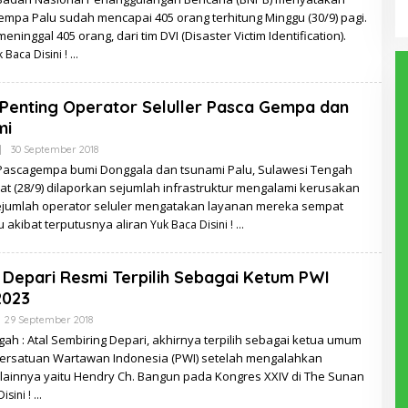
empa Palu sudah mencapai 405 orang terhitung Minggu (30/9) pagi.
eninggal 405 orang, dari tim DVI (Disaster Victim Identification).
 Baca Disini !
Penting Operator Seluller Pasca Gempa dan
mi
Oleh
|
30 September 2018
Redaksi
: Pascagempa bumi Donggala dan tsunami Palu, Sulawesi Tengah
t (28/9) dilaporkan sejumlah infrastruktur mengalami kerusakan
ejumlah operator seluler mengatakan layanan mereka sempat
 akibat terputusnya aliran
Yuk Baca Disini !
 Depari Resmi Terpilih Sebagai Ketum PWI
2023
Oleh
29 September 2018
Yus
ah : Atal Sembiring Depari, akhirnya terpilih sebagai ketua umum
Sutan
Persatuan Wartawan Indonesia (PWI) setelah mengalahkan
Rais
 lainnya yaitu Hendry Ch. Bangun pada Kongres XXIV di The Sunan
isini !