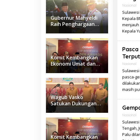
Nasional
Sulawesi 
Gubernur Mahyeldi
Kepala B
Raih Penghargaan
menjauh 
Kartika Pamong Praja
Kepala
Yu
Madya dari IPDN
Pasca 
Terput
Komit Kembangkan
Ekonomi Umat dan
Nasional
Budaya Halal di
Sulawesi 
Sumbar, Gubernur
pasca-ge
Mahyeldi Raih
dilakuka
Penghargaan
masih pu
Nasional
Wagub Vasko
Satukan Dukungan
Gempa 
Daerah, Sumbar
Siapkan Usulan
Nasional
Kawasan
Sulawesi
Sawahlunto–
Tengah, J
Sijunjung–
Palu dila
Komit Kembangkan