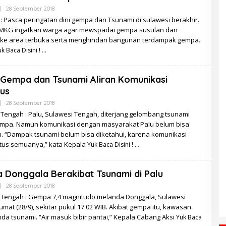
Oleh
|
28 September 2018
Redaksi
: Pasca peringatan dini gempa dan Tsunami di sulawesi berakhir.
MKG ingatkan warga agar mewspadai gempa susulan dan
ke area terbuka serta menghindari bangunan terdampak gempa.
k Baca Disini !
Gempa dan Tsunami Aliran Komunikasi
us
Oleh
|
28 September 2018
Redaksi
Tengah : Palu, Sulawesi Tengah, diterjang gelombang tsunami
mpa. Namun komunikasi dengan masyarakat Palu belum bisa
n. “Dampak tsunami belum bisa diketahui, karena komunikasi
tus semuanya,” kata Kepala
Yuk Baca Disini !
Donggala Berakibat Tsunami di Palu
Oleh
|
28 September 2018
Redaksi
 Tengah : Gempa 7,4 magnitudo melanda Donggala, Sulawesi
umat (28/9), sekitar pukul 17.02 WIB. Akibat gempa itu, kawasan
nda tsunami. “Air masuk bibir pantai,” Kepala Cabang Aksi
Yuk Baca