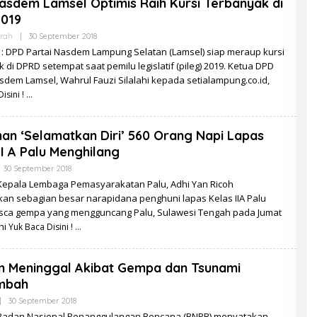
sdem Lamsel Optimis Raih Kursi Terbanyak di
2019
Oleh
rah
|
30 September 2018
Redaksi
: DPD Partai Nasdem Lampung Selatan (Lamsel) siap meraup kursi
 di DPRD setempat saat pemilu legislatif (pileg) 2019. Ketua DPD
sdem Lamsel, Wahrul Fauzi Silalahi kepada setialampung.co.id,
isini !
an ‘Selamatkan Diri’ 560 Orang Napi Lapas
II A Palu Menghilang
Oleh
30 September 2018
Redaksi
: Kepala Lembaga Pemasyarakatan Palu, Adhi Yan Ricoh
an sebagian besar narapidana penghuni lapas Kelas IIA Palu
sca gempa yang mengguncang Palu, Sulawesi Tengah pada Jumat
dhi
Yuk Baca Disini !
n Meninggal Akibat Gempa dan Tsunami
mbah
Oleh
|
30 September 2018
Redaksi
: Badan Nasional Penanggulangan Bencana (BNPB) menyatakan