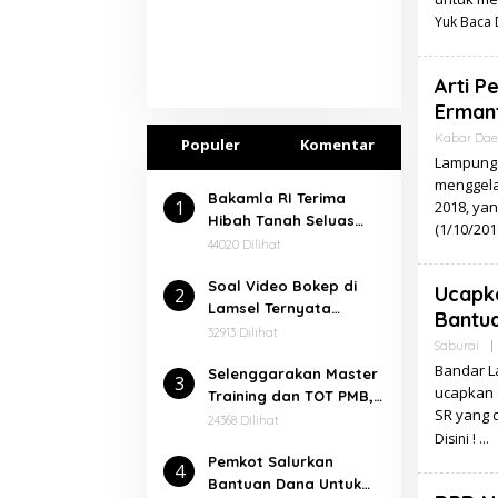
Yuk Baca D
Arti P
Erman
Kabar Dae
Populer
Komentar
Lampung 
menggelar
Bakamla RI Terima
1
2018, ya
Hibah Tanah Seluas
(1/10/201
7.000 Meter² Dari
44020 Dilihat
Pemkab Lampung
Soal Video Bokep di
Selatan
Ucapk
2
Lamsel Ternyata
Bantua
Dalangnya Seorang
32913 Dilihat
Saburai
|
Narapidana
Bandar La
⁠Selenggarakan Master
3
ucapkan 
Training dan TOT PMB,
SR yang 
Rektor Ucapkan
24368 Dilihat
Disini !
Terimakasih kepada
Pemkot Salurkan
Balitbang dan Diklat
4
Bantuan Dana Untuk
Kemenag RI