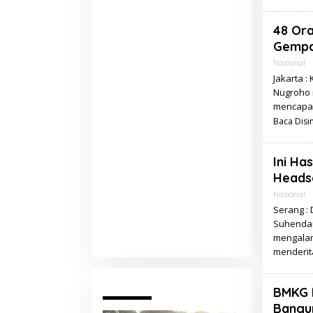
48 Ora
Gempa
Nasional
Jakarta 
Nugroho 
mencapai
Baca Disin
Ini Ha
Headse
Nasional
Serang : 
Suhendar
mengalam
menderit
Pariwara
BMKG 
Bangu