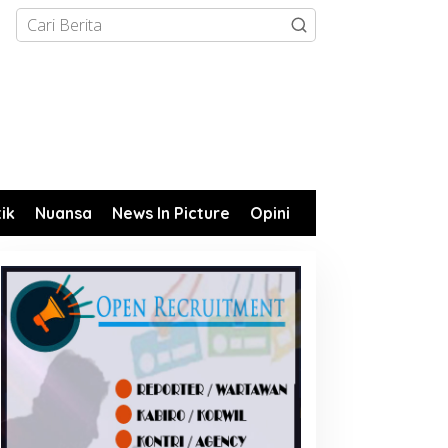
tik
Nuansa
News In Picture
Opini