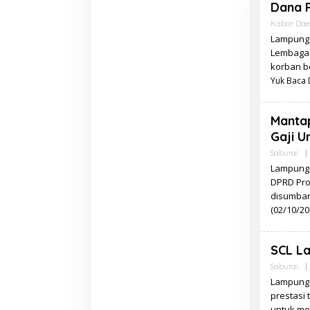
Dana P
Kabar Dae
Lampung 
Lembaga 
korban b
Yuk Baca D
Manta
Gaji U
Saburai
|
Lampung 
DPRD Pro
disumban
(02/10/2
SCL La
Saburai
|
Lampung 
prestasi 
untuk men