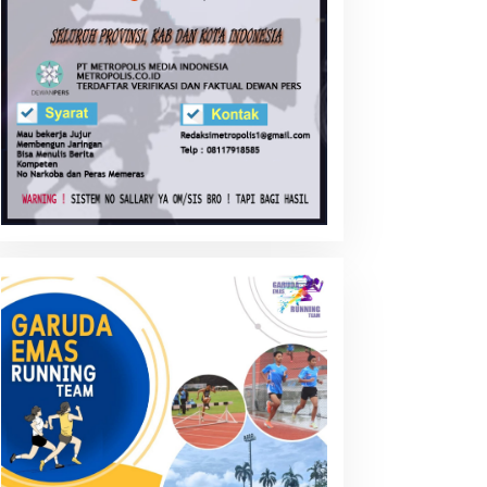
entingnya Pembentukan
Transaksi Crypto Currency:
arakter Generasi di Era
Siapkah Negara ini ?
UCA