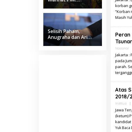
Lampung Jadi Lulusan
korban g
Terbaik Kedokteran
“Korban m
Unila dengan IPK 4
Masih
Yuk
Selisih Paham,
Peran 
Anugraha dan Ari
Tsuna
Wahyu Sepakat Pilih
Jalur Damai
Nasional
Jakarta 
pada Juma
parah. S
terganggu
Atas S
2018/
Institusi
|
Jawa Teng
(ketum) 
kandidat
Yuk Baca D