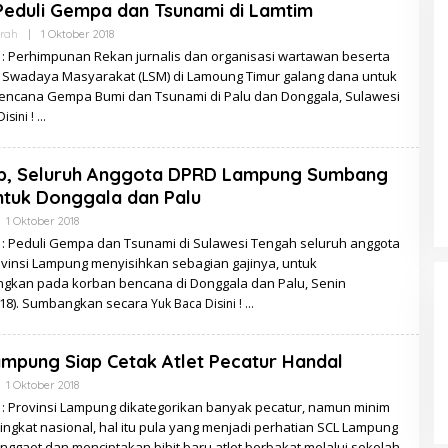
eduli Gempa dan Tsunami di Lamtim
Oleh
rah
|
1 Oktober 2018
Redaksi
: Perhimpunan Rekan jurnalis dan organisasi wartawan beserta
Swadaya Masyarakat (LSM) di Lamoung Timur galang dana untuk
encana Gempa Bumi dan Tsunami di Palu dan Donggala, Sulawesi
isini !
p, Seluruh Anggota DPRD Lampung Sumbang
ntuk Donggala dan Palu
Oleh
1 Oktober 2018
Redaksi
: Peduli Gempa dan Tsunami di Sulawesi Tengah seluruh anggota
vinsi Lampung menyisihkan sebagian gajinya, untuk
gkan pada korban bencana di Donggala dan Palu, Senin
018). Sumbangkan secara
Yuk Baca Disini !
mpung Siap Cetak Atlet Pecatur Handal
Oleh
1 Oktober 2018
Redaksi
: Provinsi Lampung dikategorikan banyak pecatur, namun minim
tingkat nasional, hal itu pula yang menjadi perhatian SCL Lampung
ggaet dan menciptakan bibit baru atlet berbakat melalui sekolah