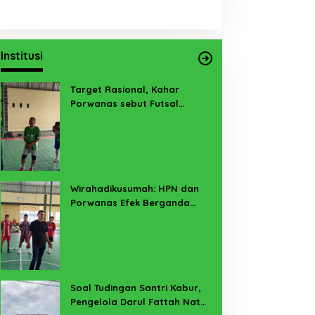
Institusi
Target Rasional, Kahar
Porwanas sebut Futsal
Lampung Minimal 3 Besar
Wirahadikusumah: HPN dan
Porwanas Efek Berganda
Sukses Prestasi dan
Penyelenggaraan
Soal Tudingan Santri Kabur,
Pengelola Darul Fattah Natar