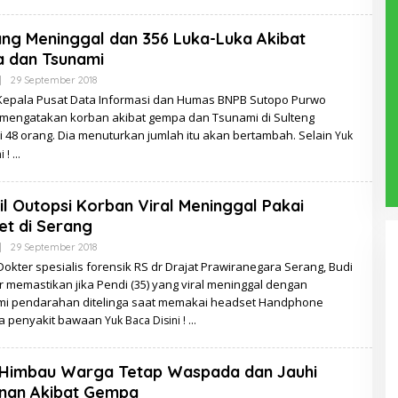
ng Meninggal dan 356 Luka-Luka Akibat
 dan Tsunami
Oleh
|
29 September 2018
Redaksi
: Kepala Pusat Data Informasi dan Humas BNPB Sutopo Purwo
mengatakan korban akibat gempa dan Tsunami di Sulteng
 48 orang. Dia menuturkan jumlah itu akan bertambah. Selain
Yuk
i !
sil Outopsi Korban Viral Meninggal Pakai
t di Serang
Oleh
|
29 September 2018
Redaksi
Dokter spesialis forensik RS dr Drajat Prawiranegara Serang, Budi
 memastikan jika Pendi (35) yang viral meninggal dengan
i pendarahan ditelinga saat memakai headset Handphone
a penyakit bawaan
Yuk Baca Disini !
Himbau Warga Tetap Waspada dan Jauhi
nan Akibat Gempa